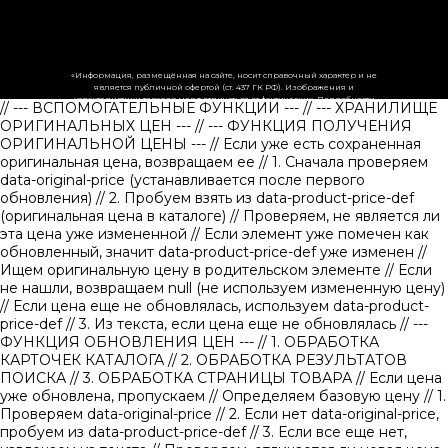
«Информация, размещённая на сайте, носит справочный характер и не
является публичной офертой (ст. 437 ГК РФ). Изображения и
характеристики товаров могут отличаться от фактических. Подробности
// --- ВСПОМОГАТЕЛЬНЫЕ ФУНКЦИИ ---
// --- ХРАНИЛИЩЕ
уточняйте у менеджеров.»
ОРИГИНАЛЬНЫХ ЦЕН ---
// --- ФУНКЦИЯ ПОЛУЧЕНИЯ
ОРИГИНАЛЬНОЙ ЦЕНЫ ---
// Если уже есть сохраненная
оригинальная цена, возвращаем ее
// 1. Сначала проверяем
data-original-price (устанавливается после первого
обновления)
// 2. Пробуем взять из data-product-price-def
(оригинальная цена в каталоге)
// Проверяем, не является ли
эта цена уже измененной // Если элемент уже помечен как
обновленный, значит data-product-price-def уже изменен
//
Ищем оригинальную цену в родительском элементе
// Если
не нашли, возвращаем null (не используем измененную цену)
// Если цена еще не обновлялась, используем data-product-
price-def
// 3. Из текста, если цена еще не обновлялась
// ---
ФУНКЦИЯ ОБНОВЛЕНИЯ ЦЕН ---
// 1. ОБРАБОТКА
КАРТОЧЕК КАТАЛОГА
// 2. ОБРАБОТКА РЕЗУЛЬТАТОВ
ПОИСКА
// 3. ОБРАБОТКА СТРАНИЦЫ ТОВАРА
// Если цена
уже обновлена, пропускаем
// Определяем базовую цену
// 1.
Проверяем data-original-price
// 2. Если нет data-original-price,
пробуем из data-product-price-def
// 3. Если все еще нет,