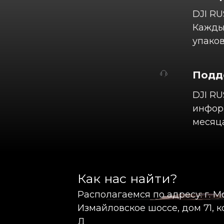
DJI RU
Каждый
упаков
Подд
DJI RU
информ
месяца
Как нас найти?
Располагаемся по адресу: г. М
Измайловское шоссе, дом 71, ко
Д