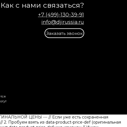
Как с нами связаться?
+7 (499)-130-39-91
info@djirussia.ru
Заказать звонок
ется
огут
ИГИНАЛЬНОЙ ЦЕНЫ ---
// Если уже есть сохраненная
)
// 2. Пробуем взять из data-product-price-def (оригинальная