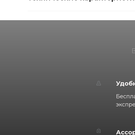
Удобн
Беспла
экспре
Ассо