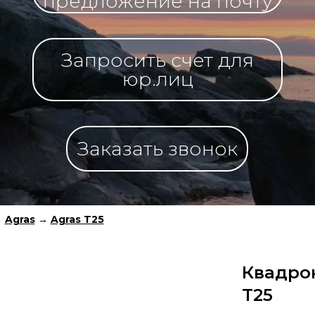
предложение на почту
Запросить счет для
юр.лиц
Заказать звонок
→
Agras
→
Agras T25
Квадрок
T25