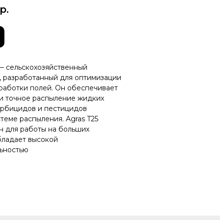
р.
 — сельскохозяйственный
, разработанный для оптимизации
работки полей. Он обеспечивает
и точное распыление жидких
ербицидов и пестицидов
теме распыления. Agras T25
н для работы на больших
бладает высокой
ьностью