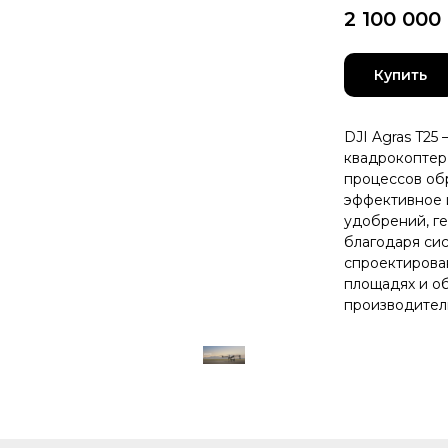
2 100 000
Купить
DJI Agras T25
квадрокоптер
процессов об
эффективное 
удобрений, г
благодаря сис
спроектирова
площадях и о
производител