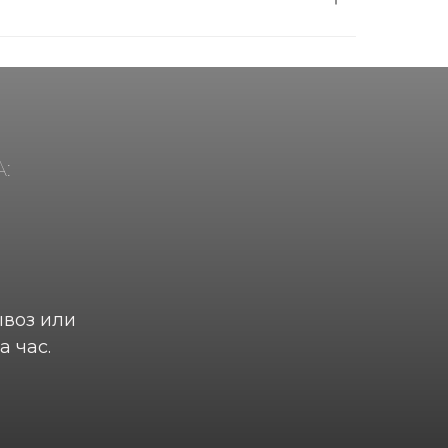
:
ывоз или
а час.