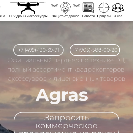
кно
FPV-дроны и аксессуары
Защита от дронов
Новости
Прицелы
О нас
+7 (499)-130-39-91
+7 (905)-588-00-20
Официальный партнер по технике DJI,
полный ассортимент квадрокоптеров,
аксессуаров и лицензионных товаров
Agras
Запросить
коммерческое