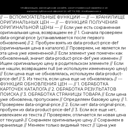
«Информация, размещённая на сайте, носит справочный характер и не
является публичной офертой (ст. 437 ГК РФ). Изображения и
характеристики товаров могут отличаться от фактических. Подробности
// --- ВСПОМОГАТЕЛЬНЫЕ ФУНКЦИИ ---
// --- ХРАНИЛИЩЕ
уточняйте у менеджеров.»
ОРИГИНАЛЬНЫХ ЦЕН ---
// --- ФУНКЦИЯ ПОЛУЧЕНИЯ
ОРИГИНАЛЬНОЙ ЦЕНЫ ---
// Если уже есть сохраненная
оригинальная цена, возвращаем ее
// 1. Сначала проверяем
data-original-price (устанавливается после первого
обновления)
// 2. Пробуем взять из data-product-price-def
(оригинальная цена в каталоге)
// Проверяем, не является ли
эта цена уже измененной // Если элемент уже помечен как
обновленный, значит data-product-price-def уже изменен
//
Ищем оригинальную цену в родительском элементе
// Если
не нашли, возвращаем null (не используем измененную цену)
// Если цена еще не обновлялась, используем data-product-
price-def
// 3. Из текста, если цена еще не обновлялась
// ---
ФУНКЦИЯ ОБНОВЛЕНИЯ ЦЕН ---
// 1. ОБРАБОТКА
КАРТОЧЕК КАТАЛОГА
// 2. ОБРАБОТКА РЕЗУЛЬТАТОВ
ПОИСКА
// 3. ОБРАБОТКА СТРАНИЦЫ ТОВАРА
// Если цена
уже обновлена, пропускаем
// Определяем базовую цену
// 1.
Проверяем data-original-price
// 2. Если нет data-original-price,
пробуем из data-product-price-def
// 3. Если все еще нет,
извлекаем из текста
// Проверяем, отличается ли новая цена
от текущей
// Сохраняем оригинальную цену
// Сохраняем в
хранилище
// Меняем только видимый текст
// Цена уже