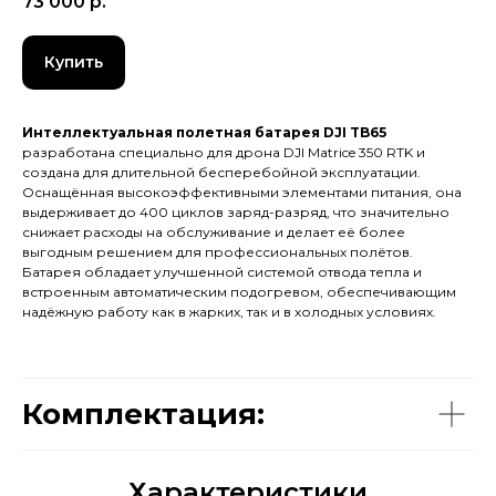
73 000
р.
Купить
Интеллектуальная полетная батарея DJI TB65
разработана специально для дрона DJI Matrice 350 RTK и
создана для длительной бесперебойной эксплуатации.
Оснащённая высокоэффективными элементами питания, она
выдерживает до 400 циклов заряд-разряд, что значительно
снижает расходы на обслуживание и делает её более
выгодным решением для профессиональных полётов.
Батарея обладает улучшенной системой отвода тепла и
встроенным автоматическим подогревом, обеспечивающим
надёжную работу как в жарких, так и в холодных условиях.
Комплектация:
Характеристики