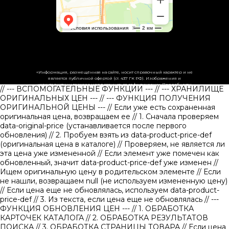
«Информация, размещённая на сайте, носит справочный характер и не
является публичной офертой (ст. 437 ГК РФ). Изображения и
характеристики товаров могут отличаться от фактических. Подробности
// --- ВСПОМОГАТЕЛЬНЫЕ ФУНКЦИИ ---
// --- ХРАНИЛИЩЕ
уточняйте у менеджеров.»
ОРИГИНАЛЬНЫХ ЦЕН ---
// --- ФУНКЦИЯ ПОЛУЧЕНИЯ
ОРИГИНАЛЬНОЙ ЦЕНЫ ---
// Если уже есть сохраненная
оригинальная цена, возвращаем ее
// 1. Сначала проверяем
data-original-price (устанавливается после первого
обновления)
// 2. Пробуем взять из data-product-price-def
(оригинальная цена в каталоге)
// Проверяем, не является ли
эта цена уже измененной // Если элемент уже помечен как
обновленный, значит data-product-price-def уже изменен
//
Ищем оригинальную цену в родительском элементе
// Если
не нашли, возвращаем null (не используем измененную цену)
// Если цена еще не обновлялась, используем data-product-
price-def
// 3. Из текста, если цена еще не обновлялась
// ---
ФУНКЦИЯ ОБНОВЛЕНИЯ ЦЕН ---
// 1. ОБРАБОТКА
КАРТОЧЕК КАТАЛОГА
// 2. ОБРАБОТКА РЕЗУЛЬТАТОВ
ПОИСКА
// 3. ОБРАБОТКА СТРАНИЦЫ ТОВАРА
// Если цена