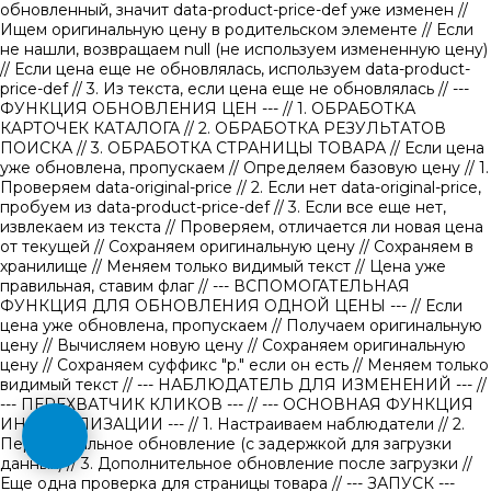
обновленный, значит data-product-price-def уже изменен
//
Ищем оригинальную цену в родительском элементе
// Если
не нашли, возвращаем null (не используем измененную цену)
// Если цена еще не обновлялась, используем data-product-
price-def
// 3. Из текста, если цена еще не обновлялась
// ---
ФУНКЦИЯ ОБНОВЛЕНИЯ ЦЕН ---
// 1. ОБРАБОТКА
КАРТОЧЕК КАТАЛОГА
// 2. ОБРАБОТКА РЕЗУЛЬТАТОВ
ПОИСКА
// 3. ОБРАБОТКА СТРАНИЦЫ ТОВАРА
// Если цена
уже обновлена, пропускаем
// Определяем базовую цену
// 1.
Проверяем data-original-price
// 2. Если нет data-original-price,
пробуем из data-product-price-def
// 3. Если все еще нет,
извлекаем из текста
// Проверяем, отличается ли новая цена
от текущей
// Сохраняем оригинальную цену
// Сохраняем в
хранилище
// Меняем только видимый текст
// Цена уже
правильная, ставим флаг
// --- ВСПОМОГАТЕЛЬНАЯ
ФУНКЦИЯ ДЛЯ ОБНОВЛЕНИЯ ОДНОЙ ЦЕНЫ ---
// Если
цена уже обновлена, пропускаем
// Получаем оригинальную
цену
// Вычисляем новую цену
// Сохраняем оригинальную
цену
// Сохраняем суффикс "р." если он есть
// Меняем только
видимый текст
// --- НАБЛЮДАТЕЛЬ ДЛЯ ИЗМЕНЕНИЙ ---
//
--- ПЕРЕХВАТЧИК КЛИКОВ ---
// --- ОСНОВНАЯ ФУНКЦИЯ
ИНИЦИАЛИЗАЦИИ ---
// 1. Настраиваем наблюдатели
// 2.
Первоначальное обновление (с задержкой для загрузки
данных)
// 3. Дополнительное обновление после загрузки
//
Еще одна проверка для страницы товара
// --- ЗАПУСК ---