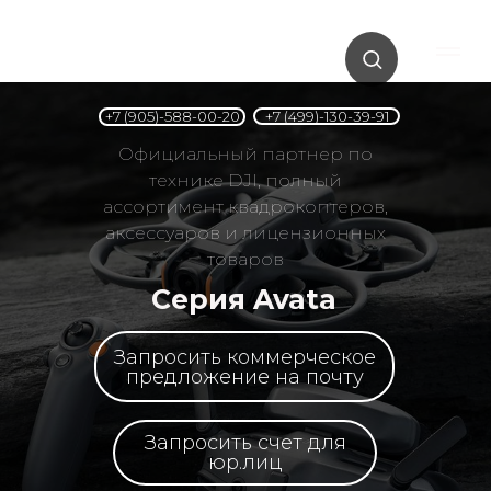
+7 (499)-130-39-91
+7 (905)-588-00-20
Официальный партнер по
технике DJI, полный
ассортимент квадрокоптеров,
аксессуаров и лицензионных
товаров
Серия Avata
Запросить коммерческое
предложение на почту
Запросить счет для
юр.лиц