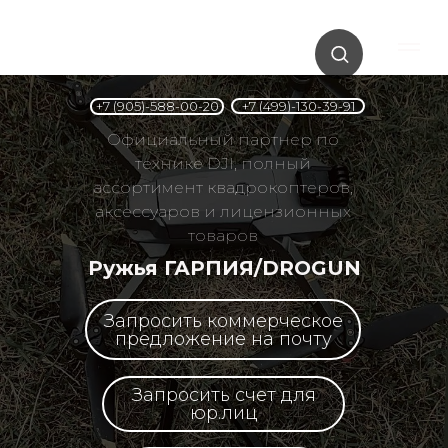
+7 (499)-130-39-91
+7 (905)-588-00-20
Официальный партнер по
технике DJI, полный
ассортимент квадрокоптеров,
аксессуаров и лицензионных
товаров
Ружья ГАРПИЯ/DROGUN
Запросить коммерческое
предложение на почту
Запросить счет для
юр.лиц