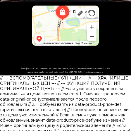
«Информация, размещённая на сайте, носит справочный характер и не
является публичной офертой (ст. 437 ГК РФ). Изображения и
характеристики товаров могут отличаться от фактических. Подробности
// --- ВСПОМОГАТЕЛЬНЫЕ ФУНКЦИИ ---
// --- ХРАНИЛИЩЕ
уточняйте у менеджеров.»
ОРИГИНАЛЬНЫХ ЦЕН ---
// --- ФУНКЦИЯ ПОЛУЧЕНИЯ
ОРИГИНАЛЬНОЙ ЦЕНЫ ---
// Если уже есть сохраненная
оригинальная цена, возвращаем ее
// 1. Сначала проверяем
data-original-price (устанавливается после первого
обновления)
// 2. Пробуем взять из data-product-price-def
(оригинальная цена в каталоге)
// Проверяем, не является ли
эта цена уже измененной // Если элемент уже помечен как
обновленный, значит data-product-price-def уже изменен
//
Ищем оригинальную цену в родительском элементе
// Если
не нашли, возвращаем null (не используем измененную цену)