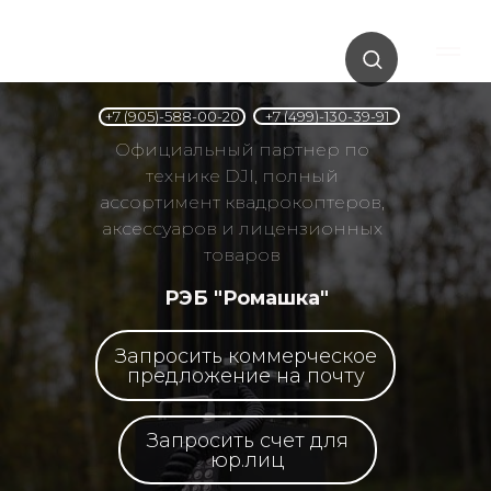
+7 (499)-130-39-91
+7 (905)-588-00-20
Официальный партнер по
технике DJI, полный
ассортимент квадрокоптеров,
аксессуаров и лицензионных
товаров
РЭБ "Ромашка"
Запросить коммерческое
предложение на почту
Запросить счет для
юр.лиц