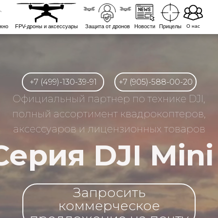
кно
FPV-дроны и аксессуары
Защита от дронов
Новости
Прицелы
О нас
+7 (499)-130-39-91
+7 (905)-588-00-20
Официальный партнер по технике DJI,
полный ассортимент квадрокоптеров,
аксессуаров и лицензионных товаров
Серия DJI Mini
Запросить
коммерческое