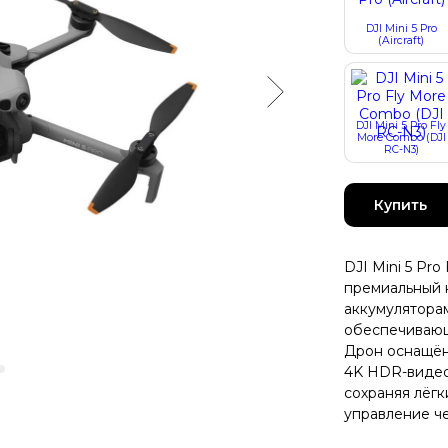
DJI Mini 5 Pro
(Aircraft)
DJI Mini 5 Pro Fly
More Combo (DJI
RC-N3)
Купить
DJI Mini 5 Pro
премиальный 
аккумуляторам
обеспечивающ
Дрон оснащён
4K HDR-видео 
сохраняя лёгк
управление че