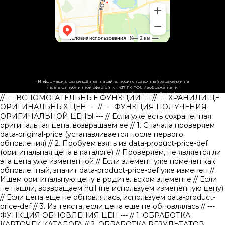
«Информация, размещённая на сайте, носит справочный характер и не
является публичной офертой (ст. 437 ГК РФ). Изображения и
характеристики товаров могут отличаться от фактических. Подробности
// --- ВСПОМОГАТЕЛЬНЫЕ ФУНКЦИИ ---
// --- ХРАНИЛИЩЕ
уточняйте у менеджеров.»
ОРИГИНАЛЬНЫХ ЦЕН ---
// --- ФУНКЦИЯ ПОЛУЧЕНИЯ
ОРИГИНАЛЬНОЙ ЦЕНЫ ---
// Если уже есть сохраненная
оригинальная цена, возвращаем ее
// 1. Сначала проверяем
data-original-price (устанавливается после первого
обновления)
// 2. Пробуем взять из data-product-price-def
(оригинальная цена в каталоге)
// Проверяем, не является ли
эта цена уже измененной // Если элемент уже помечен как
обновленный, значит data-product-price-def уже изменен
//
Ищем оригинальную цену в родительском элементе
// Если
не нашли, возвращаем null (не используем измененную цену)
// Если цена еще не обновлялась, используем data-product-
price-def
// 3. Из текста, если цена еще не обновлялась
// ---
ФУНКЦИЯ ОБНОВЛЕНИЯ ЦЕН ---
// 1. ОБРАБОТКА
КАРТОЧЕК КАТАЛОГА
// 2. ОБРАБОТКА РЕЗУЛЬТАТОВ