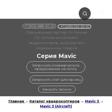
+7 (905)-588-00-20
+7 (499)-130-39-91
Официальный партнер по технике
DJI, полный ассортимент
квадрокоптеров, аксессуаров и
лицензионных товаров
Серия Mavic
Запросить коммерческое
предложение на почту
Запросить счет для юр.лиц
Заказать звонок
Главная
→
Каталог квадрокоптеров
→
Mavic 3
→
Mavic 3 (Aircraft)