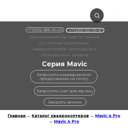
+7 (905)-588-00-20
+7 (499)-130-39-91
Официальный партнер по технике
DJI, полный ассортимент
квадрокоптеров, аксессуаров и
лицензионных товаров
Серия Mavic
Запросить коммерческое
предложение на почту
Запросить счет для юр.лиц
Заказать звонок
Главная
→
Каталог квадрокоптеров
→
Mavic 4 Pro
→
Mavic 4 Pro