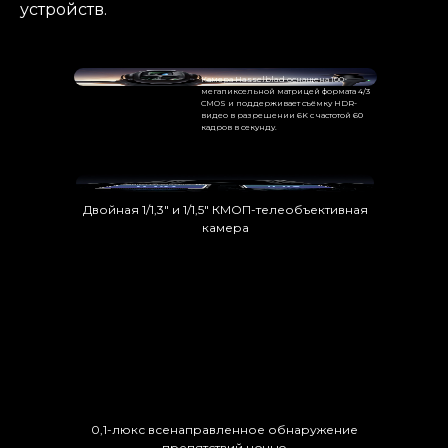
устройств.
Камера Hasselblad оснащена 100-
мегапиксельной матрицей формата 4/3
CMOS и поддерживает съёмку HDR-
видео в разрешении 6K с частотой 60
кадров в секунду.
Двойная 1/1,3″ и 1/1,5″ КМОП-телеобъективная
камера
0,1-люкс всенаправленное обнаружение
препятствий ночью