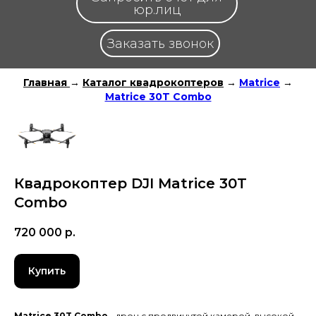
юр.лиц
Заказать звонок
Главная
→
Каталог квадрокоптеров
→
Matrice
→
Matrice 30T Combo
Квадрокоптер DJI Matrice 30T
Combo
720 000
р.
Купить
Matrice 30T Combo
- дрон с продвинутой камерой, высокой