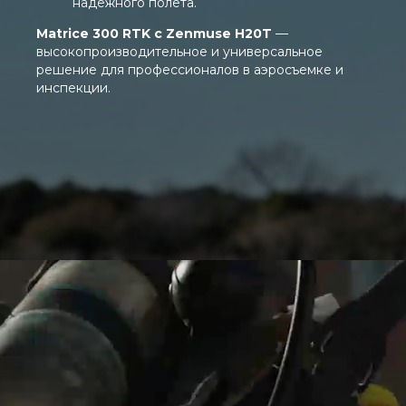
надежного полета.
Matrice 300 RTK с Zenmuse H20T
—
высокопроизводительное и универсальное
решение для профессионалов в аэросъемке и
инспекции.