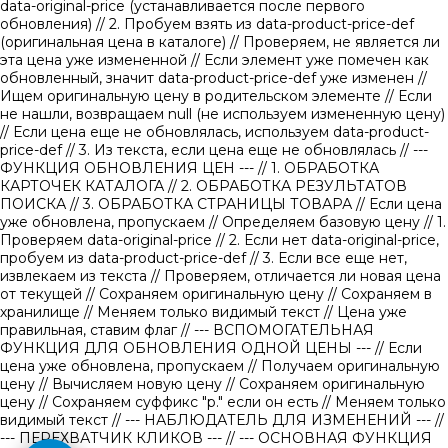
data-original-price (устанавливается после первого
обновления)
// 2. Пробуем взять из data-product-price-def
(оригинальная цена в каталоге)
// Проверяем, не является ли
эта цена уже измененной // Если элемент уже помечен как
обновленный, значит data-product-price-def уже изменен
//
Ищем оригинальную цену в родительском элементе
// Если
не нашли, возвращаем null (не используем измененную цену)
// Если цена еще не обновлялась, используем data-product-
price-def
// 3. Из текста, если цена еще не обновлялась
// ---
ФУНКЦИЯ ОБНОВЛЕНИЯ ЦЕН ---
// 1. ОБРАБОТКА
КАРТОЧЕК КАТАЛОГА
// 2. ОБРАБОТКА РЕЗУЛЬТАТОВ
ПОИСКА
// 3. ОБРАБОТКА СТРАНИЦЫ ТОВАРА
// Если цена
уже обновлена, пропускаем
// Определяем базовую цену
// 1.
Проверяем data-original-price
// 2. Если нет data-original-price,
пробуем из data-product-price-def
// 3. Если все еще нет,
извлекаем из текста
// Проверяем, отличается ли новая цена
от текущей
// Сохраняем оригинальную цену
// Сохраняем в
хранилище
// Меняем только видимый текст
// Цена уже
правильная, ставим флаг
// --- ВСПОМОГАТЕЛЬНАЯ
ФУНКЦИЯ ДЛЯ ОБНОВЛЕНИЯ ОДНОЙ ЦЕНЫ ---
// Если
цена уже обновлена, пропускаем
// Получаем оригинальную
цену
// Вычисляем новую цену
// Сохраняем оригинальную
цену
// Сохраняем суффикс "р." если он есть
// Меняем только
видимый текст
// --- НАБЛЮДАТЕЛЬ ДЛЯ ИЗМЕНЕНИЙ ---
//
--- ПЕРЕХВАТЧИК КЛИКОВ ---
// --- ОСНОВНАЯ ФУНКЦИЯ