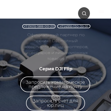
+7 (499)-130-39-91
+7 (905)-588-00-20
Официальный партнер по
технике DJI, полный
ассортимент квадрокоптеров,
аксессуаров и лицензионных
товаров
Серия DJI Flip
Запросить коммерческое
предложение на почту
Запросить счет для
юр.лиц