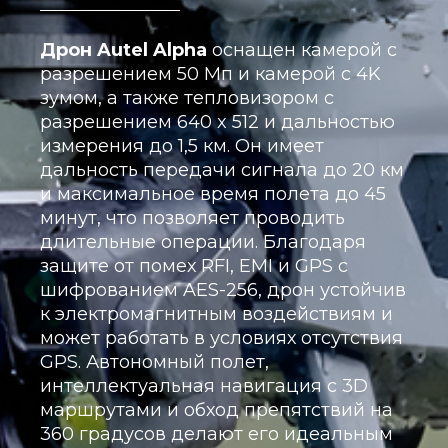
Дрон Autel Alpha
оснащен камерой с
разрешением 50 Мп и камерой с 4K
зумом, а также тепловизором с
разрешением 640 x 512 и дальностью
измерения до 1,5 км. Он имеет
дальность передачи сигнала до 20 км
и максимальное время полета до 45
минут, что позволяет проводить
длительные операции. Благодаря
защите от помех RFI, EMI и GPS с
шифрованием AES-256, дрон устойчив
к электромагнитным воздействиям и
может работать в условиях отсутствия
GPS. Автономный полет,
интеллектуальная навигация с 3D
маршрутами и обход препятствий на
360 градусов делают его идеальным