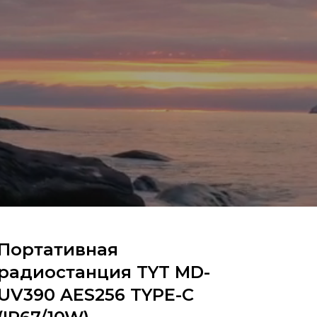
Портативная
радиостанция TYT MD-
UV390 AES256 TYPE-C