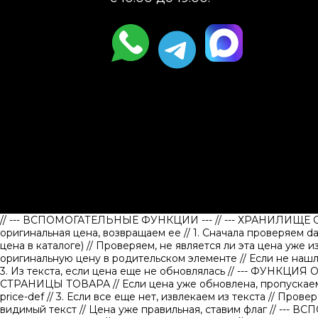
// --- ВСПОМОГАТЕЛЬНЫЕ ФУНКЦИИ ---
// --- ХРАНИЛИЩЕ
оригинальная цена, возвращаем ее
// 1. Сначала проверяем d
цена в каталоге)
// Проверяем, не является ли эта цена уже 
оригинальную цену в родительском элементе
// Если не наш
3. Из текста, если цена еще не обновлялась
// --- ФУНКЦИЯ
СТРАНИЦЫ ТОВАРА
// Если цена уже обновлена, пропуска
price-def
// 3. Если все еще нет, извлекаем из текста
// Провер
видимый текст
// Цена уже правильная, ставим флаг
// --- 