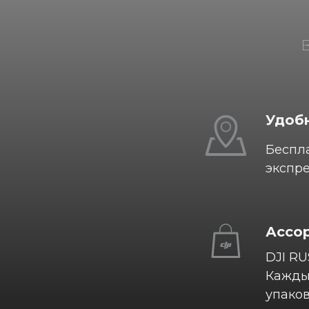
Удобн
Беспла
экспре
Ассо
DJI RU
Каждый
упаков