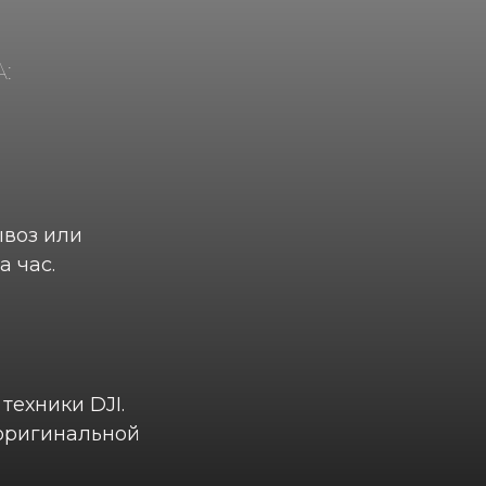
:
ывоз или
а час.
техники DJI.
 оригинальной