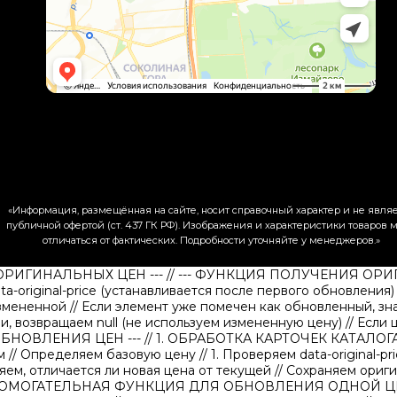
«Информация, размещённая на сайте, носит справочный характер и не явля
публичной офертой (ст. 437 ГК РФ). Изображения и характеристики товаров м
отличаться от фактических. Подробности уточняйте у менеджеров.»
 ОРИГИНАЛЬНЫХ ЦЕН ---
// --- ФУНКЦИЯ ПОЛУЧЕНИЯ ОР
ata-original-price (устанавливается после первого обновления
измененной // Если элемент уже помечен как обновленный, зна
ли, возвращаем null (не используем измененную цену)
// Если
 ОБНОВЛЕНИЯ ЦЕН ---
// 1. ОБРАБОТКА КАРТОЧЕК КАТАЛОГ
ем
// Определяем базовую цену
// 1. Проверяем data-original-pr
яем, отличается ли новая цена от текущей
// Сохраняем ориг
ВСПОМОГАТЕЛЬНАЯ ФУНКЦИЯ ДЛЯ ОБНОВЛЕНИЯ ОДНОЙ ЦЕ