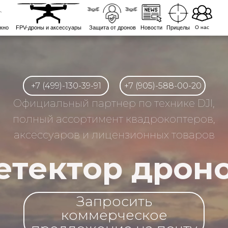
кно
FPV-дроны и аксессуары
Защита от дронов
Новости
Прицелы
О нас
+7 (499)-130-39-91
+7 (905)-588-00-20
Официальный партнер по технике DJI,
полный ассортимент квадрокоптеров,
аксессуаров и лицензионных товаров
етектор дрон
Запросить
коммерческое