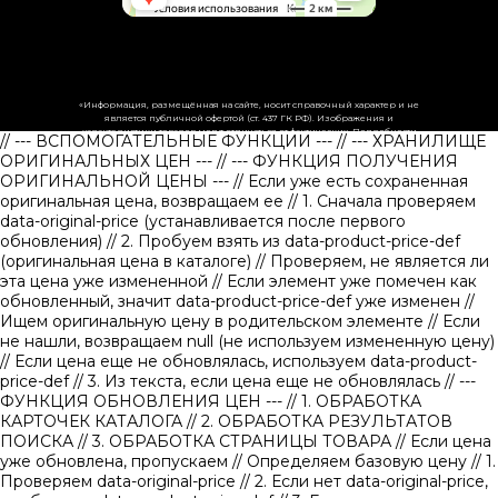
«Информация, размещённая на сайте, носит справочный характер и не
является публичной офертой (ст. 437 ГК РФ). Изображения и
характеристики товаров могут отличаться от фактических. Подробности
// --- ВСПОМОГАТЕЛЬНЫЕ ФУНКЦИИ ---
// --- ХРАНИЛИЩЕ
уточняйте у менеджеров.»
ОРИГИНАЛЬНЫХ ЦЕН ---
// --- ФУНКЦИЯ ПОЛУЧЕНИЯ
ОРИГИНАЛЬНОЙ ЦЕНЫ ---
// Если уже есть сохраненная
оригинальная цена, возвращаем ее
// 1. Сначала проверяем
data-original-price (устанавливается после первого
обновления)
// 2. Пробуем взять из data-product-price-def
(оригинальная цена в каталоге)
// Проверяем, не является ли
эта цена уже измененной // Если элемент уже помечен как
обновленный, значит data-product-price-def уже изменен
//
Ищем оригинальную цену в родительском элементе
// Если
не нашли, возвращаем null (не используем измененную цену)
// Если цена еще не обновлялась, используем data-product-
price-def
// 3. Из текста, если цена еще не обновлялась
// ---
ФУНКЦИЯ ОБНОВЛЕНИЯ ЦЕН ---
// 1. ОБРАБОТКА
КАРТОЧЕК КАТАЛОГА
// 2. ОБРАБОТКА РЕЗУЛЬТАТОВ
ПОИСКА
// 3. ОБРАБОТКА СТРАНИЦЫ ТОВАРА
// Если цена
уже обновлена, пропускаем
// Определяем базовую цену
// 1.
Проверяем data-original-price
// 2. Если нет data-original-price,