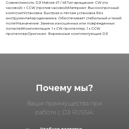
Совместимость: DJI Matrice 4T / 4EТип вращения: CW (по
часовой) + CCW (против часовой)Материал: Высокопрочный
композитУстановка: Быстрая и легкая установка без
инструментаАэродинамика: Обеспечивает стабильный и тихий
полетНазначение: Замена изношенных или поврежденных
лопастейКомплектация: 1 х CW пропеллер, 1 х CCW
пропеллерОригинал: Фирменные комплектующие DJI
Почему мы?
Ваши преимущества при
работе с DJI RUSSIA:
Удобная доставка