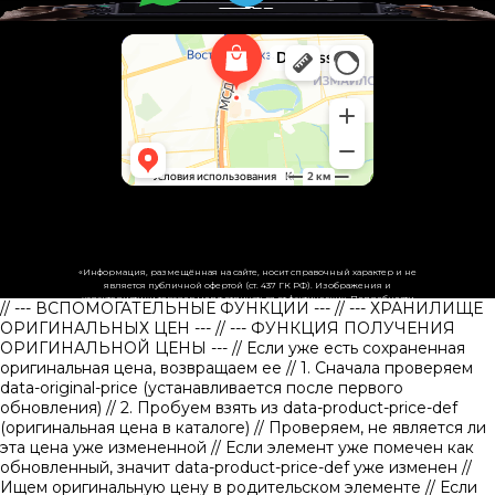
«Информация, размещённая на сайте, носит справочный характер и не
является публичной офертой (ст. 437 ГК РФ). Изображения и
характеристики товаров могут отличаться от фактических. Подробности
// --- ВСПОМОГАТЕЛЬНЫЕ ФУНКЦИИ ---
// --- ХРАНИЛИЩЕ
уточняйте у менеджеров.»
ОРИГИНАЛЬНЫХ ЦЕН ---
// --- ФУНКЦИЯ ПОЛУЧЕНИЯ
ОРИГИНАЛЬНОЙ ЦЕНЫ ---
// Если уже есть сохраненная
оригинальная цена, возвращаем ее
// 1. Сначала проверяем
data-original-price (устанавливается после первого
обновления)
// 2. Пробуем взять из data-product-price-def
(оригинальная цена в каталоге)
// Проверяем, не является ли
эта цена уже измененной // Если элемент уже помечен как
обновленный, значит data-product-price-def уже изменен
//
Ищем оригинальную цену в родительском элементе
// Если