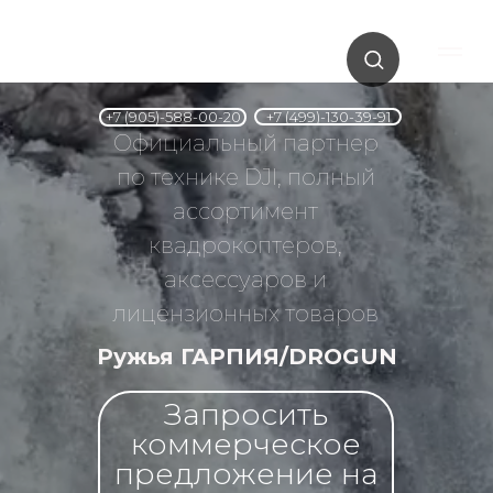
+7 (499)-130-39-91
+7 (905)-588-00-20
Официальный партнер
по технике DJI, полный
ассортимент
квадрокоптеров,
аксессуаров и
лицензионных товаров
Ружья ГАРПИЯ/DROGUN
Запросить
коммерческое
предложение на