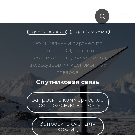
+7 (499)-130-39-91
+7 (905)-588-00-20
Официальный партнер по
технике DJI, полный
ассортимент квадрокоптеров,
аксессуаров и лицензионных
товаров
Спутниковая связь
Запросить коммерческое
предложение на почту
Запросить счет для
юр.лиц