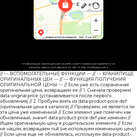
«Информация, размещённая на сайте, носит справочный характер и не
является публичной офертой (ст. 437 ГК РФ). Изображения и
характеристики товаров могут отличаться от фактических. Подробности
// --- ВСПОМОГАТЕЛЬНЫЕ ФУНКЦИИ ---
// --- ХРАНИЛИЩЕ
уточняйте у менеджеров.»
ОРИГИНАЛЬНЫХ ЦЕН ---
// --- ФУНКЦИЯ ПОЛУЧЕНИЯ
ОРИГИНАЛЬНОЙ ЦЕНЫ ---
// Если уже есть сохраненная
оригинальная цена, возвращаем ее
// 1. Сначала проверяем
data-original-price (устанавливается после первого
обновления)
// 2. Пробуем взять из data-product-price-def
(оригинальная цена в каталоге)
// Проверяем, не является ли
эта цена уже измененной // Если элемент уже помечен как
обновленный, значит data-product-price-def уже изменен
//
Ищем оригинальную цену в родительском элементе
// Если
не нашли, возвращаем null (не используем измененную цену)
// Если цена еще не обновлялась, используем data-product-