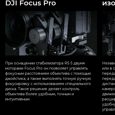
DJI Focus Pro
из
При оснащении стабилизатора RS 5 двумя
Незави
моторами Focus Pro он позволяет управлять
или в 
фокусным расстоянием объектива с помощью
перед
джойстика, а также выполнять точную ручную
переда
фокусировку с использованием специального
дистан
диска. Такое решение делает контроль
камеро
объектива более удобным, точным и
движен
интуитивным.
расши
удобну
управл