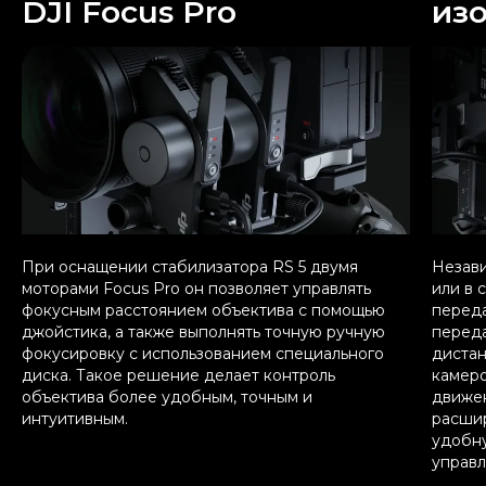
DJI Focus Pro
из
При оснащении стабилизатора RS 5 двумя
Незави
моторами Focus Pro он позволяет управлять
или в 
фокусным расстоянием объектива с помощью
перед
джойстика, а также выполнять точную ручную
переда
фокусировку с использованием специального
дистан
диска. Такое решение делает контроль
камеро
объектива более удобным, точным и
движен
интуитивным.
расши
удобну
управл