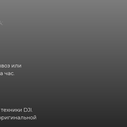
:
ывоз или
а час.
техники DJI.
 оригинальной