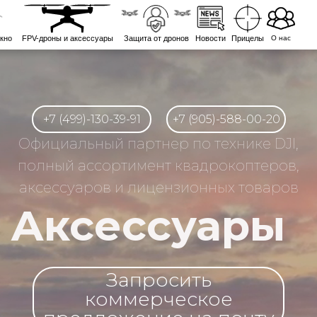
кно
FPV-дроны и аксессуары
Защита от дронов
Новости
Прицелы
О нас
+7 (499)-130-39-91
+7 (905)-588-00-20
Официальный партнер по технике DJI,
полный ассортимент квадрокоптеров,
аксессуаров и лицензионных товаров
Аксессуары
Запросить
коммерческое