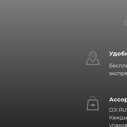
Удобн
Беспла
экспре
Ассо
DJI RU
Каждый
упаков