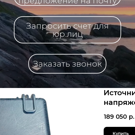
предложение на почту
Запросить счет для
юр.лиц
Заказать звонок
Источни
напряж
212 000
р.
Купить