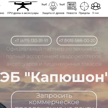
кно
FPV-дроны и аксессуары
Защита от дронов
Новости
Прицелы
О нас
+7 (499)-130-39-91
+7 (905)-588-00-20
Официальный партнер по технике DJI,
полный ассортимент квадрокоптеров,
аксессуаров и лицензионных товаров
ЭБ "Капюшон
Запросить
коммерческое