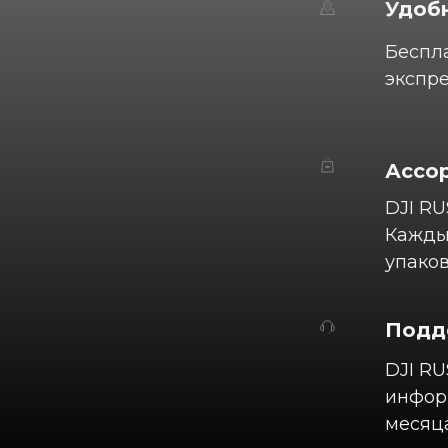
Удобн
Беспла
экспре
Ассо
DJI RU
Каждый
упаков
Подд
DJI RU
информ
месяца