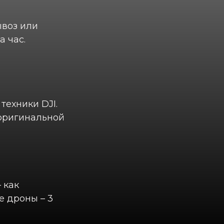
ывоз или
а час.
техники DJI.
 оригинальной
 как
е дроны – 3