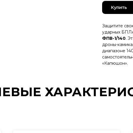
Купить
Защитите свою
ударных БПЛ
ФПВ-1/140
. Э
дроны-камика
диапазоне 140
самостоятельн
«Капюшон».
ЕВЫЕ ХАРАКТЕРИ