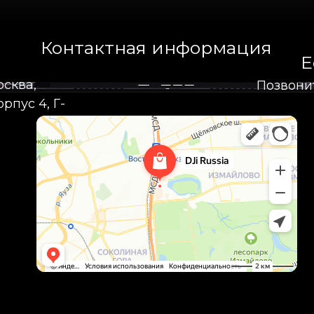
Контактная информация
Е
осква,
Позвони
рпус 4, Г-