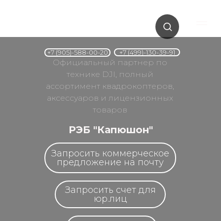
+7 (499)-130-39-91
+7 (905)-588-00-20
Официальный партнер по
технике DJI, полный
ассортимент квадрокоптеров,
аксессуаров и лицензионных
товаров
РЭБ "Капюшон"
Запросить коммерческое
предложение на почту
Запросить счет для
юр.лиц