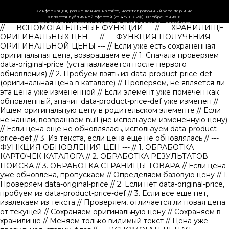
«Информация, размещённая на сайте, носит справочный характер и не
является публичной офертой (ст. 437 ГК РФ). Изображения и
характеристики товаров могут отличаться от фактических. Подробности
// --- ВСПОМОГАТЕЛЬНЫЕ ФУНКЦИИ ---
// --- ХРАНИЛИЩЕ
уточняйте у менеджеров.»
ОРИГИНАЛЬНЫХ ЦЕН ---
// --- ФУНКЦИЯ ПОЛУЧЕНИЯ
ОРИГИНАЛЬНОЙ ЦЕНЫ ---
// Если уже есть сохраненная
оригинальная цена, возвращаем ее
// 1. Сначала проверяем
data-original-price (устанавливается после первого
обновления)
// 2. Пробуем взять из data-product-price-def
(оригинальная цена в каталоге)
// Проверяем, не является ли
эта цена уже измененной // Если элемент уже помечен как
обновленный, значит data-product-price-def уже изменен
//
Ищем оригинальную цену в родительском элементе
// Если
не нашли, возвращаем null (не используем измененную цену)
// Если цена еще не обновлялась, используем data-product-
price-def
// 3. Из текста, если цена еще не обновлялась
// ---
ФУНКЦИЯ ОБНОВЛЕНИЯ ЦЕН ---
// 1. ОБРАБОТКА
КАРТОЧЕК КАТАЛОГА
// 2. ОБРАБОТКА РЕЗУЛЬТАТОВ
ПОИСКА
// 3. ОБРАБОТКА СТРАНИЦЫ ТОВАРА
// Если цена
уже обновлена, пропускаем
// Определяем базовую цену
// 1.
Проверяем data-original-price
// 2. Если нет data-original-price,
пробуем из data-product-price-def
// 3. Если все еще нет,
извлекаем из текста
// Проверяем, отличается ли новая цена
от текущей
// Сохраняем оригинальную цену
// Сохраняем в
хранилище
// Меняем только видимый текст
// Цена уже