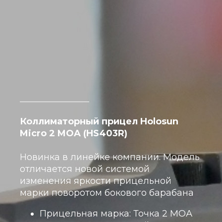
Коллиматорный прицел Holosun
Micro 2 MOA (HS403R)
Новинка в линейке компании. Модель
отличается новой системой
изменения яркости прицельной
марки поворотом бокового барабана
Прицельная марка: Точка 2 МОА