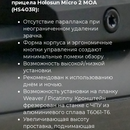
прицела Holosun Micro 2 MOA
(HS403R):
Отсутствие параллакса при
неограниченном удалении
зрачка.
Форма корпуса и эргономичные
кнопки управления создают
минимальные помехи обзору.
Возможность высокой/низкой
установки.
Рекомендован к использованию
днём и ночью.
Возможность установки на планку
Weaver / Picatinny. Кронштейн
фрезерован на станке с ЧПУ из
алюминиевого сплава Т6061-Т6.
Увеличивающая высоту
проставка, поднимающая