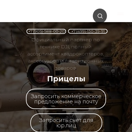
+7 (499)-130-39-91
+7 (905)-588-00-20
Официальный партнер по
технике DJI, полный
ассортимент квадрокоптеров,
аксессуаров и лицензионных
товаров
Прицелы
Запросить коммерческое
предложение на почту
Запросить счет для
юр.лиц