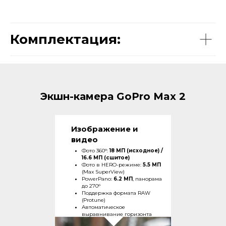
Комплектация:
Экшн-камера GoPro Max 2
Изображение и
видео
Фото 360°:
18 МП (исходное) /
16.6 МП (сшитое)
Фото в HERO-режиме:
5.5 МП
(Max SuperView)
PowerPano:
6.2 МП
, панорама
до 270°
Поддержка формата RAW
(Protune)
Автоматическое
выравнивание горизонта