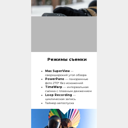
Режимы съемки
Max SuperView
—
сверхширокий угол обзора
PowerPano
— панорамные
фото 270° без искажений
TimeWarp
— интервальная
съёмка с плавным движением
Loop Recording
—
циклическая запись
Таймер автоспуска