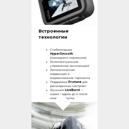
Встроенные
технологии
Стабилизация
HyperSmooth
(последнего поколения)
Интеллектуальное
управление экспозицией
Автоматическая
коррекция и
выравнивание горизонта
Поддержка
Protune
для
расширенных настроек
Функция
LiveBurst
—
серия кадров до и после
нажатия спуска