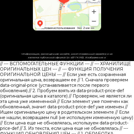
«Информация, размещённая на сайте, носит справочный характер и не
является публичной офертой (ст. 437 ГК РФ). Изображения и
характеристики товаров могут отличаться от фактических. Подробности
// --- ВСПОМОГАТЕЛЬНЫЕ ФУНКЦИИ ---
// --- ХРАНИЛИЩЕ
уточняйте у менеджеров.»
ОРИГИНАЛЬНЫХ ЦЕН ---
// --- ФУНКЦИЯ ПОЛУЧЕНИЯ
ОРИГИНАЛЬНОЙ ЦЕНЫ ---
// Если уже есть сохраненная
оригинальная цена, возвращаем ее
// 1. Сначала проверяем
data-original-price (устанавливается после первого
обновления)
// 2. Пробуем взять из data-product-price-def
(оригинальная цена в каталоге)
// Проверяем, не является ли
эта цена уже измененной // Если элемент уже помечен как
обновленный, значит data-product-price-def уже изменен
//
Ищем оригинальную цену в родительском элементе
// Если
не нашли, возвращаем null (не используем измененную цену)
// Если цена еще не обновлялась, используем data-product-
price-def
// 3. Из текста, если цена еще не обновлялась
// ---
ФУНКЦИЯ ОБНОВЛЕНИЯ ЦЕН ---
// 1. ОБРАБОТКА