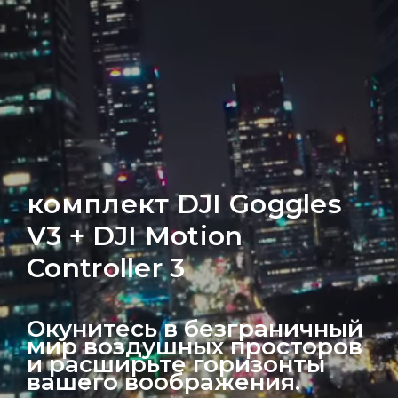
комплект DJI Goggles
V3 + DJI Motion
Controller 3
Окунитесь в безграничный
мир воздушных просторов
и расширьте горизонты
вашего воображения.