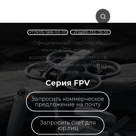
+7 (499)-130-39-91
+7 (905)-588-00-20
Официальный партнер по
технике DJI, полный
ассортимент квадрокоптеров,
аксессуаров и лицензионных
товаров
Серия FPV
Запросить коммерческое
предложение на почту
Запросить счет для
юр.лиц