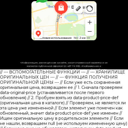
«Информация, размещённая на сайте, носит справочный характер и не
является публичной офертой (ст. 437 ГК РФ). Изображения и
характеристики товаров могут отличаться от фактических. Подробности
// --- ВСПОМОГАТЕЛЬНЫЕ ФУНКЦИИ ---
// --- ХРАНИЛИЩЕ
уточняйте у менеджеров.»
ОРИГИНАЛЬНЫХ ЦЕН ---
// --- ФУНКЦИЯ ПОЛУЧЕНИЯ
ОРИГИНАЛЬНОЙ ЦЕНЫ ---
// Если уже есть сохраненная
оригинальная цена, возвращаем ее
// 1. Сначала проверяем
data-original-price (устанавливается после первого
обновления)
// 2. Пробуем взять из data-product-price-def
(оригинальная цена в каталоге)
// Проверяем, не является ли
эта цена уже измененной // Если элемент уже помечен как
обновленный, значит data-product-price-def уже изменен
//
Ищем оригинальную цену в родительском элементе
// Если
не нашли, возвращаем null (не используем измененную цену)