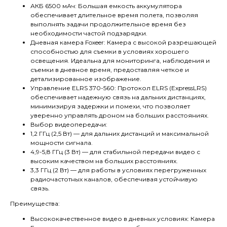
АКБ 6500 мАч: Большая емкость аккумулятора
обеспечивает длительное время полета, позволяя
выполнять задачи продолжительное время без
необходимости частой подзарядки.
Дневная камера Foxeer: Камера с высокой разрешающей
способностью для съемки в условиях хорошего
освещения. Идеальна для мониторинга, наблюдения и
съемки в дневное время, предоставляя четкое и
детализированное изображение.
Управление ELRS 370-560: Протокол ELRS (ExpressLRS)
обеспечивает надежную связь на дальних дистанциях,
минимизируя задержки и помехи, что позволяет
уверенно управлять дроном на больших расстояниях.
Выбор видеопередачи:
1,2 ГГц (2,5 Вт) — для дальних дистанций и максимальной
мощности сигнала.
4,9-5,8 ГГц (3 Вт) — для стабильной передачи видео с
высоким качеством на больших расстояниях.
3,3 ГГц (2 Вт) — для работы в условиях перегруженных
радиочастотных каналов, обеспечивая устойчивую
связь.
Преимущества:
Высококачественное видео в дневных условиях: Камера