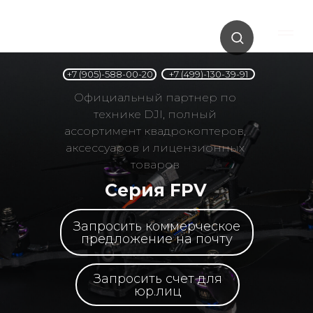
+7 (499)-130-39-91
+7 (905)-588-00-20
Официальный партнер по
технике DJI, полный
ассортимент квадрокоптеров,
аксессуаров и лицензионных
товаров
Серия FPV
Запросить коммерческое
предложение на почту
Запросить счет для
юр.лиц