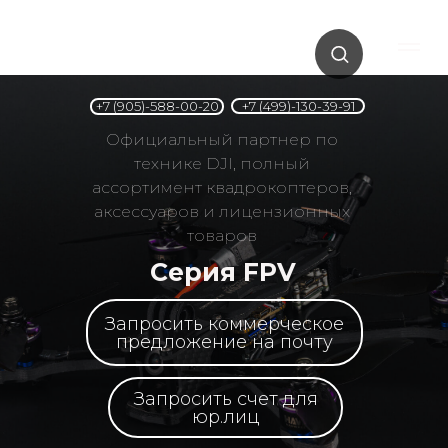
+7 (499)-130-39-91
+7 (905)-588-00-20
Официальный партнер по
технике DJI, полный
ассортимент квадрокоптеров,
аксессуаров и лицензионных
товаров
Серия FPV
Запросить коммерческое
предложение на почту
Запросить счет для
юр.лиц