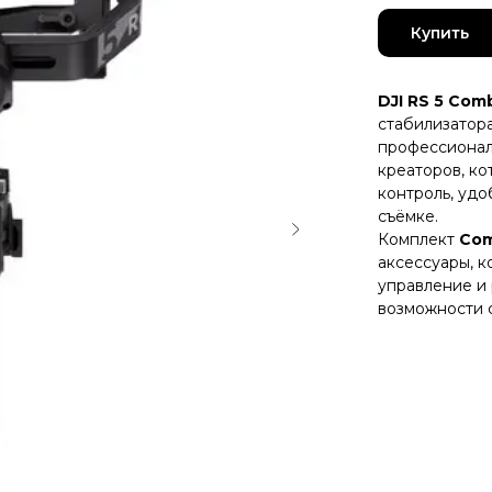
Купить
DJI RS 5 Com
стабилизатора
профессионал
креаторов, к
контроль, удо
съёмке.
Комплект
Co
аксессуары, 
управление и
возможности 