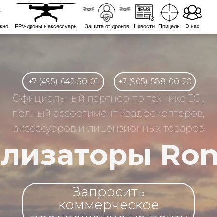
кно
FPV-дроны и аксессуары
Защита от дронов
Новости
Прицелы
О нас
+7 (495)-642-50-01
+7 (905)-588-00-20
Официальный партнер по технике DJI,
полный ассортимент квадрокоптеров,
аксессуаров и лицензионных товаров
лизаторы Ron
Запросить
коммерческое