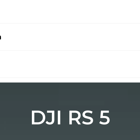
а
DJI RS 5