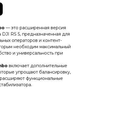
bo
— это расширенная версия
 DJI RS 5, предназначенная для
ьных операторов и контент-
оторым необходим максимальный
бство и универсальность при
mbo
включает дополнительные
которые упрощают балансировку,
 расширяют функциональные
стабилизатора.