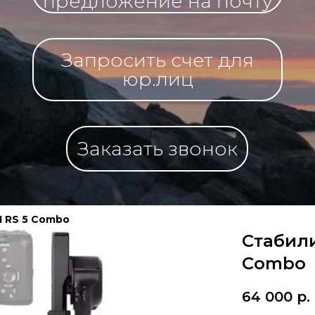
предложение на почту
Запросить счет для
юр.лиц
Заказать звонок
I RS 5 Combo
Стабили
Combo
64 000
р.