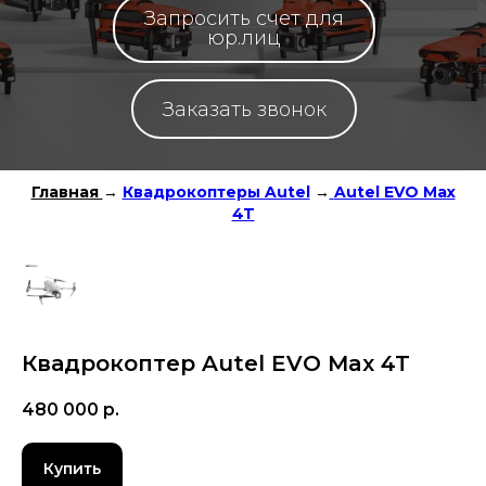
Запросить счет для
юр.лиц
Заказать звонок
Главная
→
Квадрокоптеры Autel
→
Autel EVO Max
4T
Квадрокоптер Autel EVO Max 4T
480 000
р.
Купить