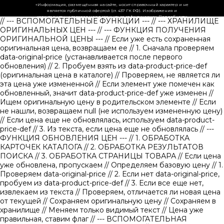
«Информация, размещённая на сайте, носит справочный характер и не
является публичной офертой (ст. 437 ГК РФ). Изображения и
характеристики товаров могут отличаться от фактических. Подробности
// --- ВСПОМОГАТЕЛЬНЫЕ ФУНКЦИИ ---
// --- ХРАНИЛИЩЕ
уточняйте у менеджеров.»
ОРИГИНАЛЬНЫХ ЦЕН ---
// --- ФУНКЦИЯ ПОЛУЧЕНИЯ
ОРИГИНАЛЬНОЙ ЦЕНЫ ---
// Если уже есть сохраненная
оригинальная цена, возвращаем ее
// 1. Сначала проверяем
data-original-price (устанавливается после первого
обновления)
// 2. Пробуем взять из data-product-price-def
(оригинальная цена в каталоге)
// Проверяем, не является ли
эта цена уже измененной // Если элемент уже помечен как
обновленный, значит data-product-price-def уже изменен
//
Ищем оригинальную цену в родительском элементе
// Если
не нашли, возвращаем null (не используем измененную цену)
// Если цена еще не обновлялась, используем data-product-
price-def
// 3. Из текста, если цена еще не обновлялась
// ---
ФУНКЦИЯ ОБНОВЛЕНИЯ ЦЕН ---
// 1. ОБРАБОТКА
КАРТОЧЕК КАТАЛОГА
// 2. ОБРАБОТКА РЕЗУЛЬТАТОВ
ПОИСКА
// 3. ОБРАБОТКА СТРАНИЦЫ ТОВАРА
// Если цена
уже обновлена, пропускаем
// Определяем базовую цену
// 1.
Проверяем data-original-price
// 2. Если нет data-original-price,
пробуем из data-product-price-def
// 3. Если все еще нет,
извлекаем из текста
// Проверяем, отличается ли новая цена
от текущей
// Сохраняем оригинальную цену
// Сохраняем в
хранилище
// Меняем только видимый текст
// Цена уже
правильная, ставим флаг
// --- ВСПОМОГАТЕЛЬНАЯ