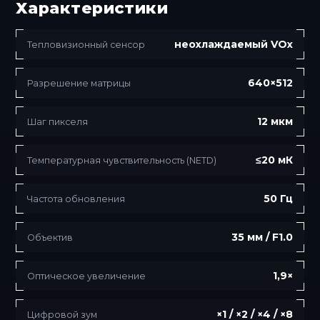
Характеристики
неохлаждаемый VOx
Тепловизионный сенсор
640×512
Разрешение матрицы
12 мкм
Шаг пикселя
≤20 мК
Температурная чувствительность (NETD)
50 Гц
Частота обновления
35 мм / F1.0
Объектив
1,9×
Оптическое увеличение
×1 / ×2 / ×4 / ×8
Цифровой зум