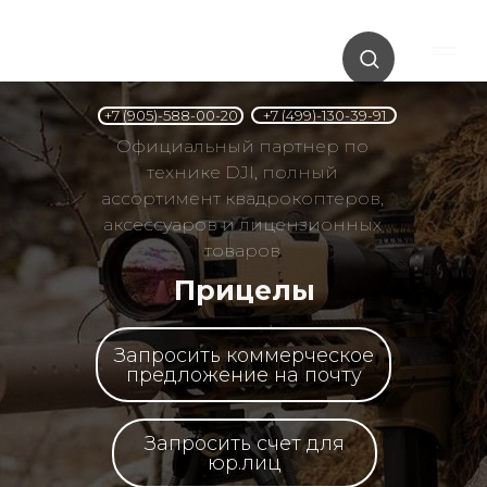
+7 (499)-130-39-91
+7 (905)-588-00-20
Официальный партнер по
технике DJI, полный
ассортимент квадрокоптеров,
аксессуаров и лицензионных
товаров
Прицелы
Запросить коммерческое
предложение на почту
Запросить счет для
юр.лиц