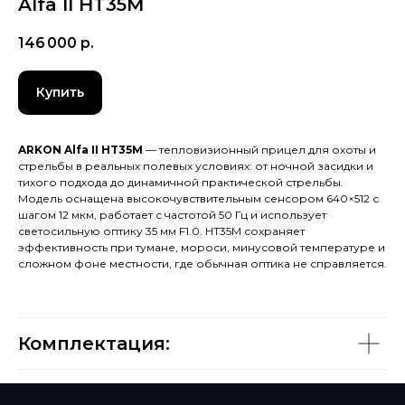
Alfa II HT35M
146 000
р.
Купить
ARKON Alfa II HT35M
— тепловизионный прицел для охоты и
стрельбы в реальных полевых условиях: от ночной засидки и
тихого подхода до динамичной практической стрельбы.
Модель оснащена высокочувствительным сенсором 640×512 с
шагом 12 мкм, работает с частотой 50 Гц и использует
светосильную оптику 35 мм F1.0. HT35M сохраняет
эффективность при тумане, мороси, минусовой температуре и
сложном фоне местности, где обычная оптика не справляется.
Комплектация: