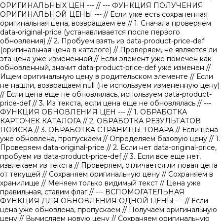
ОРИГИНАЛЬНЫХ ЦЕН ---
// --- ФУНКЦИЯ ПОЛУЧЕНИЯ
ОРИГИНАЛЬНОЙ ЦЕНЫ ---
// Если уже есть сохраненная
оригинальная цена, возвращаем ее
// 1. Сначала проверяем
data-original-price (устанавливается после первого
обновления)
// 2. Пробуем взять из data-product-price-def
(оригинальная цена в каталоге)
// Проверяем, не является ли
эта цена уже измененной // Если элемент уже помечен как
обновленный, значит data-product-price-def уже изменен
//
Ищем оригинальную цену в родительском элементе
// Если
не нашли, возвращаем null (не используем измененную цену)
// Если цена еще не обновлялась, используем data-product-
price-def
// 3. Из текста, если цена еще не обновлялась
// ---
ФУНКЦИЯ ОБНОВЛЕНИЯ ЦЕН ---
// 1. ОБРАБОТКА
КАРТОЧЕК КАТАЛОГА
// 2. ОБРАБОТКА РЕЗУЛЬТАТОВ
ПОИСКА
// 3. ОБРАБОТКА СТРАНИЦЫ ТОВАРА
// Если цена
уже обновлена, пропускаем
// Определяем базовую цену
// 1.
Проверяем data-original-price
// 2. Если нет data-original-price,
пробуем из data-product-price-def
// 3. Если все еще нет,
извлекаем из текста
// Проверяем, отличается ли новая цена
от текущей
// Сохраняем оригинальную цену
// Сохраняем в
хранилище
// Меняем только видимый текст
// Цена уже
правильная, ставим флаг
// --- ВСПОМОГАТЕЛЬНАЯ
ФУНКЦИЯ ДЛЯ ОБНОВЛЕНИЯ ОДНОЙ ЦЕНЫ ---
// Если
цена уже обновлена, пропускаем
// Получаем оригинальную
цену
// Вычисляем новую цену
// Сохраняем оригинальную