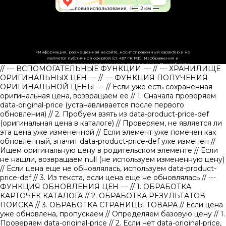
«Информация, размещённая на сайте, носит справочный характер и не
является публичной офертой (ст. 437 ГК РФ). Изображения и
характеристики товаров могут отличаться от фактических. Подробности
// --- ВСПОМОГАТЕЛЬНЫЕ ФУНКЦИИ ---
// --- ХРАНИЛИЩЕ
уточняйте у менеджеров.»
ОРИГИНАЛЬНЫХ ЦЕН ---
// --- ФУНКЦИЯ ПОЛУЧЕНИЯ
ОРИГИНАЛЬНОЙ ЦЕНЫ ---
// Если уже есть сохраненная
оригинальная цена, возвращаем ее
// 1. Сначала проверяем
data-original-price (устанавливается после первого
обновления)
// 2. Пробуем взять из data-product-price-def
(оригинальная цена в каталоге)
// Проверяем, не является ли
эта цена уже измененной // Если элемент уже помечен как
обновленный, значит data-product-price-def уже изменен
//
Ищем оригинальную цену в родительском элементе
// Если
не нашли, возвращаем null (не используем измененную цену)
// Если цена еще не обновлялась, используем data-product-
price-def
// 3. Из текста, если цена еще не обновлялась
// ---
ФУНКЦИЯ ОБНОВЛЕНИЯ ЦЕН ---
// 1. ОБРАБОТКА
КАРТОЧЕК КАТАЛОГА
// 2. ОБРАБОТКА РЕЗУЛЬТАТОВ
ПОИСКА
// 3. ОБРАБОТКА СТРАНИЦЫ ТОВАРА
// Если цена
уже обновлена, пропускаем
// Определяем базовую цену
// 1.
Проверяем data-original-price
// 2. Если нет data-original-price,