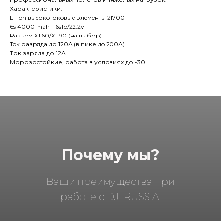
Характеристики:
Li-Ion выcокoтокoвые элeмeнты 21700
6s 4000 mah - 6s1p/22.2v
Разъём ХT60/ХT90 (на выбоp)
Toк рaзpяда до 120А (в пике дo 200А)
Tок заряда до 12А
Морозостойкие, работа в условиях до -30
Почему мы?
Ваши преимущества при
работе с DJI RUSSIA: